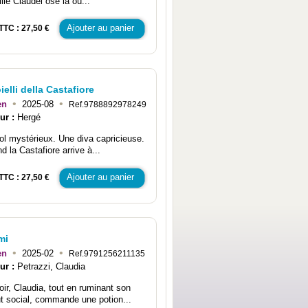
lle Claudel ose là où...
Ajouter au panier
TTC : 27,50 €
oielli della Castafiore
•
•
en
2025-08
Ref.9788892978249
ur :
Hergé
ol mystérieux. Une diva capricieuse.
d la Castafiore arrive à...
Ajouter au panier
TTC : 27,50 €
mi
•
•
en
2025-02
Ref.9791256211135
ur :
Petrazzi, Claudia
oir, Claudia, tout en ruminant son
ut social, commande une potion...