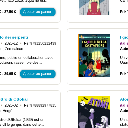
ettinato 2025, Squame est...
Cami
Ajouter au panier
C : 27,50 €
Prix 
do dei serpenti
I gi
•
•
2025-12
itali
Ref.9791256212439
 :
, Zerocalcare
Aute
me, publié en collaboration avec
Un v
izioni, rassemble des...
Quan
Ajouter au panier
C : 29,95 €
Prix 
ttro di Ottokar
Ato
•
•
2025-02
itali
Ref.9788892977815
 :
Hergé
Aute
tre d'Ottokar (1939) est un
Un s
s d'Hergé qui, dans cette...
stat