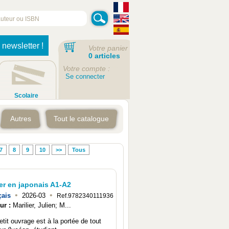
 newsletter !
Votre panier
0 articles
Votre compte :
Se connecter
Scolaire
Autres
Tout le catalogue
7
8
9
10
>>
Tous
er en japonais A1-A2
•
•
çais
2026-03
Ref.9782340111936
ur :
Marilier, Julien; M...
etit ouvrage est à la portée de tout