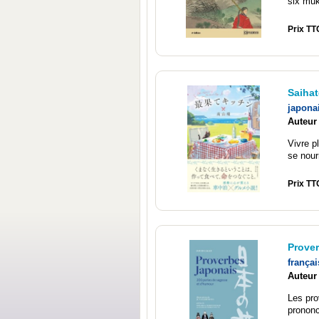
six muk
Prix TT
Saihat
japona
Auteur
Vivre p
se nour
Prix TT
Prover
françai
Auteur
Les pro
prononcé