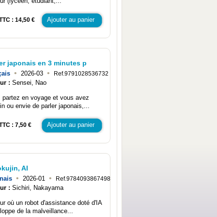
ur (lycéen, étudiant,...
Ajouter au panier
TTC : 14,50 €
er japonais en 3 minutes p
•
•
çais
2026-03
Ref.9791028536732
ur :
Sensei, Nao
 partez en voyage et vous avez
in ou envie de parler japonais,...
Ajouter au panier
TTC : 7,50 €
kujin, AI
•
•
nais
2026-01
Ref.9784093867498
ur :
Sichiri, Nakayama
our où un robot d'assistance doté d'IA
loppe de la malveillance...