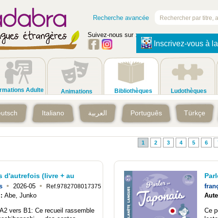
Recherche avancée
Suivez-nous sur :
Inscrivez-vous à la
rmations Adulte
Bibliothèques
Ludothèques
Animations
utsch
Italiano
العربية
Português
Türkçe
1
2
3
4
5
6
 d'autrefois (livre + au
Parl
•
•
s
2026-05
fran
Ref.9782708017375
 :
Abe, Junko
Aute
A2 vers B1: Ce recueil rassemble
Ce p