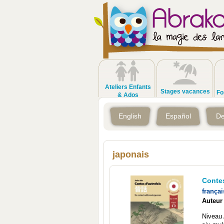
Ateliers Enfants
Stages vacances
Fo
& Ados
English
Español
De
japonais
Contes
françai
Auteur
Niveau 