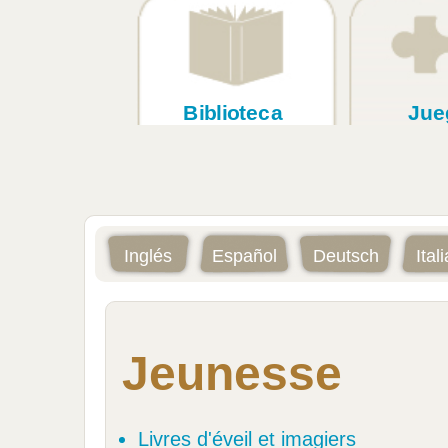
Biblioteca
Jue
Inglés
Español
Deutsch
Ital
Jeunesse
Livres d'éveil et imagiers