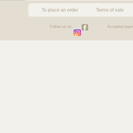
To place an order
Terms of sale
Follow us on :
Accepted paym