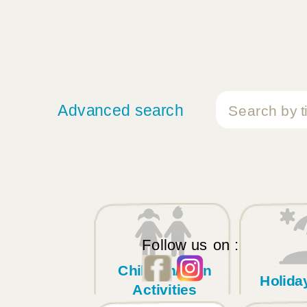
Advanced search
Follow us on :
Children/Teen
Holid
Activities