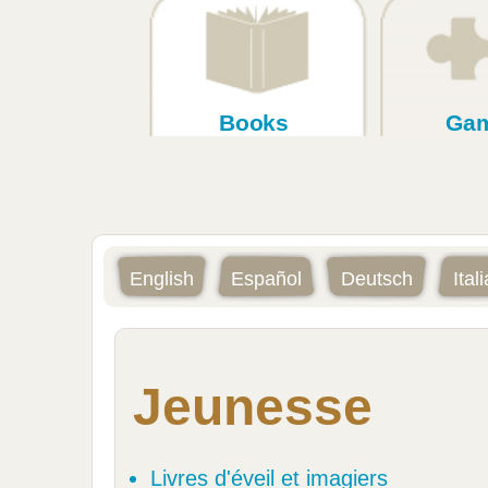
Books
Ga
English
Español
Deutsch
Ital
Jeunesse
Livres d'éveil et imagiers